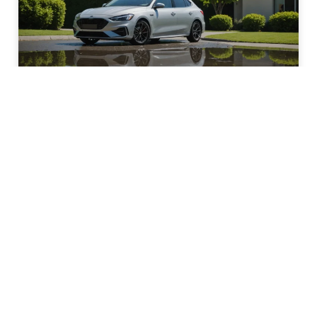
Eau sous la voiture : comprendre les causes pour
éviter les soucis mécaniques
Quiconque possède un véhicule a probablement déjà
remarqué une flaque d’eau sous sa voiture. Pour
certains,
EN SAVOIR PLUS
13 mars 2025