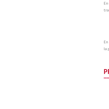
En 
tra
En 
la 
P