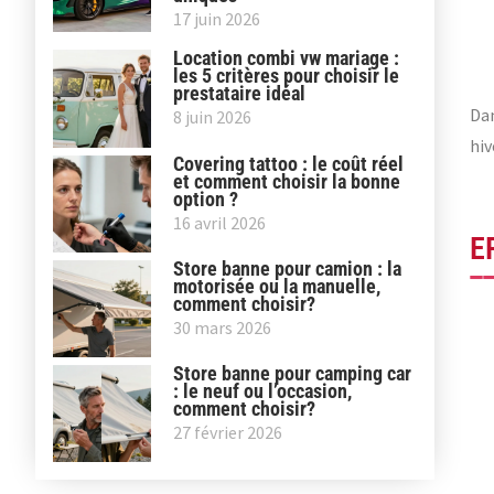
17 juin 2026
Location combi vw mariage :
les 5 critères pour choisir le
prestataire idéal
Dan
8 juin 2026
hiv
Covering tattoo : le coût réel
et comment choisir la bonne
option ?
16 avril 2026
E
Store banne pour camion : la
motorisée ou la manuelle,
comment choisir?
30 mars 2026
Store banne pour camping car
: le neuf ou l’occasion,
comment choisir?
27 février 2026