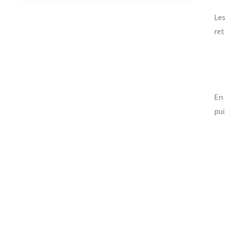
Le
ret
En 
pui