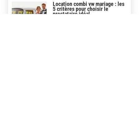
Location combi vw mariage : les
5 critères pour choisir le
prestataire idéal
8 juin 2026
Covering tattoo : le coût réel et
comment choisir la bonne option
?
16 avril 2026
Store banne pour camion : la
motorisée ou la manuelle,
comment choisir?
30 mars 2026
Store banne pour camping car :
le neuf ou l’occasion, comment
choisir?
27 février 2026