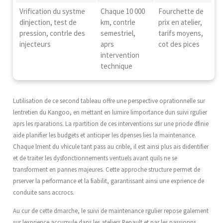
Vrification du systme
Chaque 10 000
Fourchette de
dinjection, test de
km, contrle
prix en atelier,
pression, contrle des
semestriel,
tarifs moyens,
injecteurs
aprs
cot des pices
intervention
technique
Lutilisation de ce second tableau offre une perspective oprationnelle sur
lentretien du Kangoo, en mettant en lumire limportance dun suivi rgulier
aprs les rparations. La rpartition de ces interventions sur une priode dfinie
aide planifier les budgets et anticiper les dpenses lies la maintenance.
Chaque lment du vhicule tant pass au crible, il est ainsi plus ais didentifier
et de traiter les dysfonctionnements ventuels avant quils ne se
transforment en pannes majeures. Cette approche structure permet de
prserver la performance et la fiabilit, garantissant ainsi une exprience de
conduite sans accrocs.
Au cur de cette dmarche, le suivi de maintenance rgulier repose galement
sur lexprience accumule dans les ateliers Renault et par les passionns