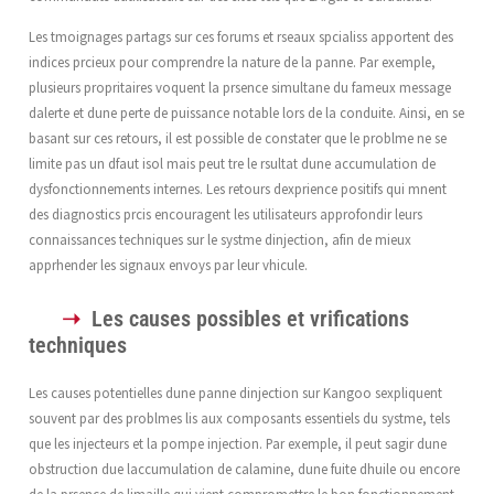
Les tmoignages partags sur ces forums et rseaux spcialiss apportent des
indices prcieux pour comprendre la nature de la panne. Par exemple,
plusieurs propritaires voquent la prsence simultane du fameux message
dalerte et dune perte de puissance notable lors de la conduite. Ainsi, en se
basant sur ces retours, il est possible de constater que le problme ne se
limite pas un dfaut isol mais peut tre le rsultat dune accumulation de
dysfonctionnements internes. Les retours dexprience positifs qui mnent
des diagnostics prcis encouragent les utilisateurs approfondir leurs
connaissances techniques sur le systme dinjection, afin de mieux
apprhender les signaux envoys par leur vhicule.
Les causes possibles et vrifications
techniques
Les causes potentielles dune panne dinjection sur Kangoo sexpliquent
souvent par des problmes lis aux composants essentiels du systme, tels
que les injecteurs et la pompe injection. Par exemple, il peut sagir dune
obstruction due laccumulation de calamine, dune fuite dhuile ou encore
de la prsence de limaille qui vient compromettre le bon fonctionnement