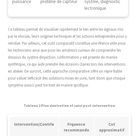
puissance
problme de capteur
systme, diagnostic
lectronique
Ce tableau permet de visualiser rapidement le lien entre les signaux mis
par le vhicule, leurs origines techniques et les actions entreprendre pour y
remdier. Par ailleurs, cet outil comparatif constitue une rfrence utile pour
les techniciens ainsi que pour les amateurs curieux de comprendre les
dessous du systme dinjection. Linformation y est prsente de manire
synthtique, ce qui aide prendre des dcisions claires lors des interventions
en atelier. De surcrot, cette approche comparative offre un repre fiable
pour valuer lefficacit des solutions mises en uvre, tant donn que chaque
symptme associ peut tre trait de manire spcifique.
Tableau 2 Plan dentretien et suivi post-intervention
Intervention/Contrle
Frquence
Cot
recommande
approximatif