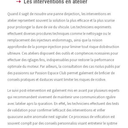
Les interventions en atelier
Quand il sagit de rsoudre une panne dinjection, les interventions en
atelier reprsentent souvent la solution la plus efficace et la plus scurise
pour prolonger la dure de vie du vhicule. Les techniciens expriments
effectuent diverses procdures techniques comme le nettoyage ou le
remplacement des injecteurs endommags, ainsi que la rvision
approfondie de la pompe injection pour liminer tout risque dobstruction
ultrieure. Ces ateliers disposent des outils et comptences ncessaires pour
effectuer des rglages fins, indispensables pour restorer la performance
optimale du moteur. Par ailleurs, la consultation des cas rsolus publis par
des passionns sur Passion Espace Club permet galement de bnficier de
conseils pratiques et dastuces visant limiter les risques de rcidive.
Le suivi post-intervention est galement mis en avant par plusieurs experts
qui recommandent vivement de maintenir une communication rgulire
avec latelier aprs la rparation. En effet, les techniciens effectuent des tests
de validation pour confirmer lefficacit des interventions et vrifier
quaucune autre anomalie nest signaler. Ce processus de vrification est
souvent complt par des conseils personnaliss visant entretenir le systme