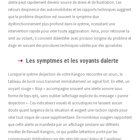
alerte peut rapidement devenir source de stress et de frustration. Les
retours dexprience des automobilistes et les rapports techniques suggrent
que le problme dinjection est souvent le symptme dun
dysfonctionnement plus profond dans le systme, ncessitant une
intervention rapide pour viter toute aggravation. Ainsi, pour retrouver la
srnit au volant, il convient didentifier avec prcision lorigine du problme et
dagir en suivant des procdures techniques valides par des spcialistes.
Les symptmes et les voyants dalerte
Lorsque le systme dinjection de votre Kangoo rencontre un souci, le
tableau de bord vous transmet immdiatement un signal fort. En effet, un
voyant rouge « Stop » accompagne souvent une alerte sonore sous
forme de bips rpts, sans oublier laffichage explicite du message « panne
dinjection ». Ces indicateurs visuels et acoustiques ne laissent aucun
doute quant lurgence de la situation et exigent une raction rapide pour
viter tout risque de casse supplmentaire. De nombreux usagers rapportent
que cette alerte se manifeste par un affichage similaire sur diffrents
modles de Renault Kangoo, ce qui justifie lattention porte par les
communauts dutilisateurs sur des sites tels que LArgus et Caradisiac.