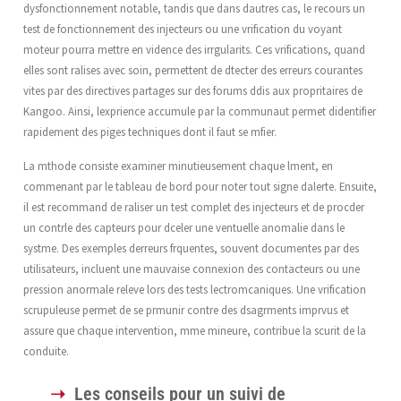
dysfonctionnement notable, tandis que dans dautres cas, le recours un
test de fonctionnement des injecteurs ou une vrification du voyant
moteur pourra mettre en vidence des irrgularits. Ces vrifications, quand
elles sont ralises avec soin, permettent de dtecter des erreurs courantes
vites par des directives partages sur des forums ddis aux propritaires de
Kangoo. Ainsi, lexprience accumule par la communaut permet didentifier
rapidement des piges techniques dont il faut se mfier.
La mthode consiste examiner minutieusement chaque lment, en
commenant par le tableau de bord pour noter tout signe dalerte. Ensuite,
il est recommand de raliser un test complet des injecteurs et de procder
un contrle des capteurs pour dceler une ventuelle anomalie dans le
systme. Des exemples derreurs frquentes, souvent documentes par des
utilisateurs, incluent une mauvaise connexion des contacteurs ou une
pression anormale releve lors des tests lectromcaniques. Une vrification
scrupuleuse permet de se prmunir contre des dsagrments imprvus et
assure que chaque intervention, mme mineure, contribue la scurit de la
conduite.
Les conseils pour un suivi de