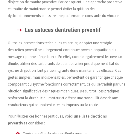
dinjection de manire prventive. Par consquent, une approche proactive
en matire de maintenance permet dviter la rptition des
dysfonctionnements et assure une performance constante du vhicule.
Les astuces dentretien prventif
Outre les interventions techniques en atelier, adopter une stratgie
dentretien prventif peut largement contribuer prvenir lapparition du
message « panne d’injection ». En effet, contrler rgulirement les niveaux
dhuile, utiliser des carburants de qualit et vrifier priodiquement ltat du
systme dinjection font partie intgrante dune maintenance efficace. Ces
gestes simples, mais indispensables, permettent de garantir que chaque
composant du systme fonctionne correctement, ce qui se traduit par une
rduction significative des risques mcaniques. De surcrot, ces pratiques
renforcent la durabilit du moteur et offrent une tranquillit desprit aux
conducteurs qui souhaitent viter les imprvus sur la route.
Pour illustrer ces bonnes pratiques, voici
une liste dactions
prventives
considrer :
Contrle rgulier du niveau dhuile moteur