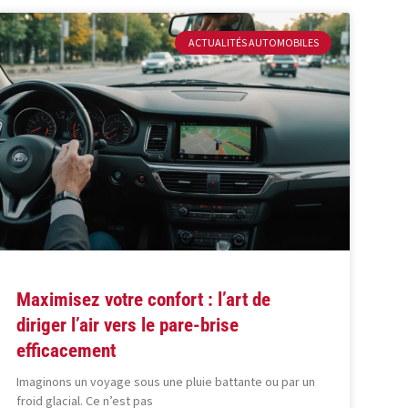
ACTUALITÉS AUTOMOBILES
Maximisez votre confort : l’art de
diriger l’air vers le pare-brise
efficacement
Imaginons un voyage sous une pluie battante ou par un
froid glacial. Ce n’est pas